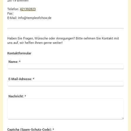
28719 Bremen
Telefon:
421392823
Fax:
E-Mail: Info@templeofchow.de
Haben Sie Fragen, Wünsche oder Anregungen? Bitte nehmen Sie Kontakt mit
uns auf, wir helfen Ihnen gerne weiter!
Kontaktformular
Name:
*
E-Mail-Adresse:
*
Nachricht:
*
Captcha (Spam-Schutz-Code): *